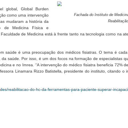
el global, Global Burden
tação como uma intervenção
Fachada do Instituto de Medicin
ias mudaram a história da
Reabilitaçã
to de Medicina Física e
a Faculdade de Medicina está à frente tanto na tecnologia como na a
r em saúde é uma preocupação dos médicos fisiatras. O tema é cada
 da saúde. Por isso, é um dos focos na formação de especialistas q
cina e no Imrea. “A intervenção do médico fisiatra beneficia 72% de
ssora Linamara Rizzo Batistella, presidente do instituto, citando o 
idades/reabilitacao-do-hc-da-ferramentas-para-paciente-superar-incapac